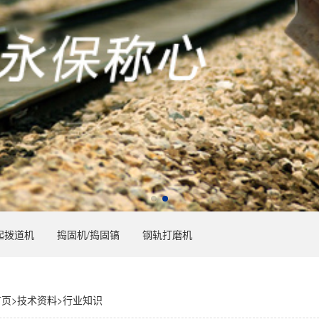
起拨道机
捣固机/捣固镐
钢轨打磨机
首页
>
技术资料
>
行业知识