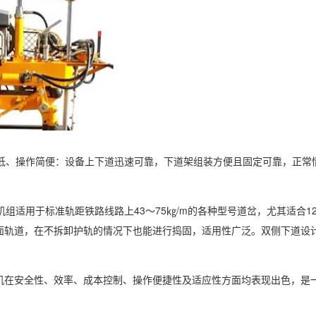
噪音低、操作简便：设备上下道迅速可靠，下道架组装方便且固定可靠，正常
该机组适用于标准轨距铁路线路上43～75㎏/m的各种型号道岔，尤其适合
面轨道，在不拆卸护轨的情况下也能进行捣固，适用性广泛。双侧下道设
机在安全性、效率、成本控制、操作便捷性及适应性方面均表现出色，是