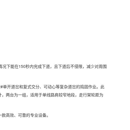
情况下能在150秒内完成下道，且下道后不侵限，减少对周围
12#单开道岔和复式交分、可动心等复杂道岔的捣固作业。此
计，两台为一组，适用于单线路肩较窄地段，走行架轮距为
一款高效、可靠的专业设备。