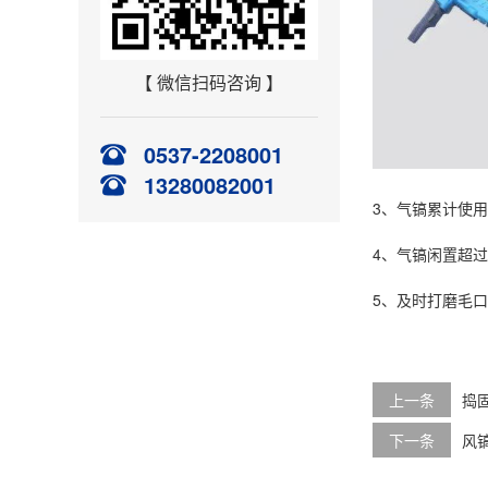
【 微信扫码咨询 】
0537-2208001
13280082001
3、气镐累计使
4、气镐闲置超
5、及时打磨毛
上一条
捣
下一条
风