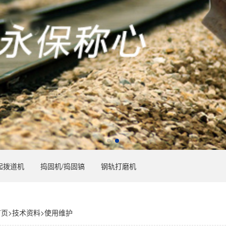
起拨道机
捣固机/捣固镐
钢轨打磨机
首页
>
技术资料
>
使用维护