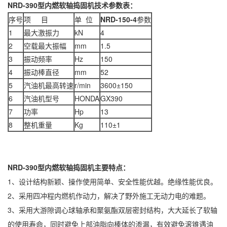
NRD-390型内燃软轴捣固机技术参数表：
序号
项 目
单 位
NRD-150-4
参数
1
最大激振力
kN
4
2
空载最大振幅
mm
1.5
3
振动频率
Hz
150
4
振动棒直径
mm
52
5
汽油机最高转速
r/min
3600±150
6
汽油机型号
HONDA
GX390
7
功率
Hp
13
8
整机重量
Kg
110±1
NRD-390型内燃软轴捣固机主要特点：
1、设计结构新颖、操作使用简单、安全性能优越。绝缘性能优良。
2、采用四冲程内燃机作动力，解决了野外施工无动力电的难题。
3、采用大游隙调心球轴承和聚氨酯双层密封结构，大大延长了软轴
的使用寿命，同时避免上部油脂向棒体的渗漏，有效避免滚锥遇油